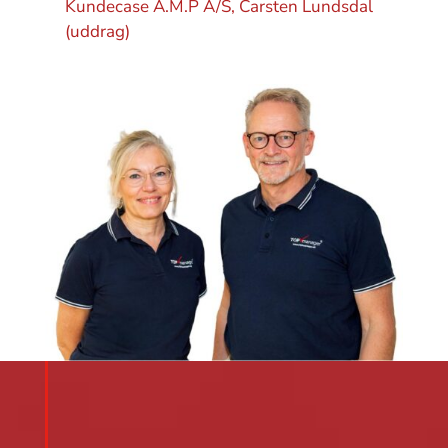
Kundecase A.M.P A/S, Carsten Lundsdal
(uddrag)