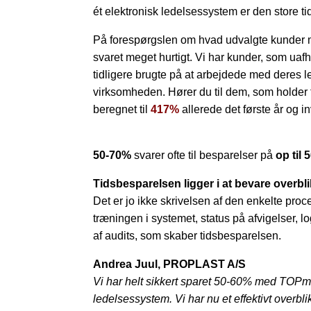
ét elektronisk ledelsessystem er den store t
På forespørgslen om hvad udvalgte kunder 
svaret meget hurtigt. Vi har kunder, som uaf
tidligere brugte på at arbejdede med deres
virksomheden. Hører du til dem, som holder 
beregnet til
417%
allerede det første år og i
50-70%
svarer ofte til besparelser på
op til 
Tidsbesparelsen
ligger i at bevare overb
Det er jo ikke skrivelsen af den enkelte proc
træningen i systemet, status på afvigelser, 
af audits, som skaber tidsbesparelsen.
Andrea Juul, PROPLAST A/S
Vi har helt sikkert sparet 50-60% med TOP
ledelsessystem. Vi har nu et effektivt overbl