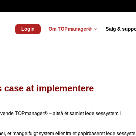
Login
Om TOPmanager®
Salg & suppo
s case at implementere
anvende TOPmanager® – altså ét samlet ledelsessystem i
er, et mangelfulgt system eller fra et papirbaseret ledelsessyste