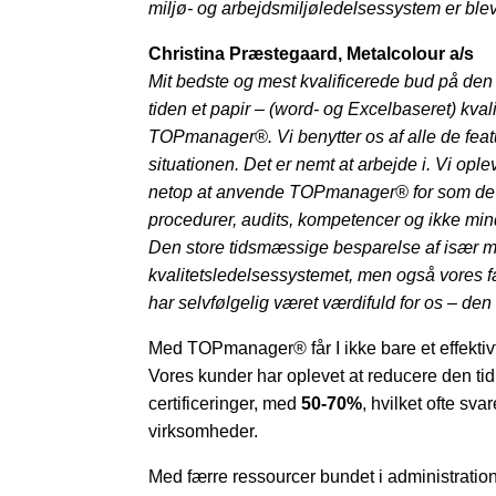
miljø- og arbejdsmiljøledelsessystem er bleve
Christina Præstegaard, Metalcolour a/s
Mit bedste og mest kvalificerede bud på den t
tiden et papir – (word- og Excelbaseret) kv
TOPmanager®. Vi benytter os af alle de featu
situationen. Det er nemt at arbejde i. Vi oplev
netop at anvende TOPmanager® for som de beg
procedurer, audits, kompetencer og ikke min
Den store tidsmæssige besparelse af især mi
kvalitetsledelsessystemet, men også vores f
har selvfølgelig været værdifuld for os – de
Med TOPmanager® får I ikke bare et effektivt 
Vores kunder har oplevet at reducere den tid, 
certificeringer, med
50-70%
, hvilket ofte sva
virksomheder.
Med færre ressourcer bundet i administration