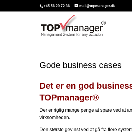
+45 56 29 72 36
mail@topmanager.dk
Gode business cases
Det er en god busines
TOPmanager®
Der er rigtig mange penge at spare ved at 
virksomheden.
Den største gevinst ved at gå fra flere system