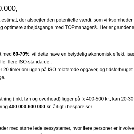
0.000,-
t estimat, der afspejler den potentielle værdi, som virksomheder
 og optimere arbejdsgange med TOPmanager®. Her er grundene t
et med
60-70%
, vil dette have en betydelig økonomisk effekt, isæ
er flere ISO-standarder.
 20 timer om ugen på ISO-relaterede opgaver, og tidsforbruget
ge.
ng (inkl. løn og overhead) ligger på fx 400-500 kr., kan 20-30
kring
400.000-600.000 kr.
årligt i besparelser.
der med større ledelsessystemer, hvor flere personer er involve