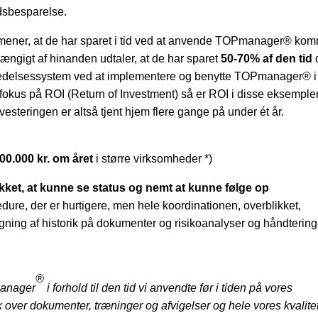
idsbesparelse.
mener, at de har sparet i tid ved at anvende TOPmanager® ko
hængigt af hinanden udtaler, at de har sparet
50-70% af den tid
 ledelsessystem ved at implementere og benytte TOPmanager® i
fokus på ROI (Return of Investment) så er ROI i disse eksemple
nvesteringen er altså tjent hjem flere gange på under ét år.
500.000 kr. om året
i større virksomheder *)
likket, at kunne se status og nemt at kunne følge op
edure, der er hurtigere, men hele koordinationen, overblikket,
logning af historik på dokumenter og risikoanalyser og håndterin
®
manager
i forhold til den tid vi anvendte før i tiden på vores
ik over dokumenter, træninger og afvigelser og hele vores kvalitet