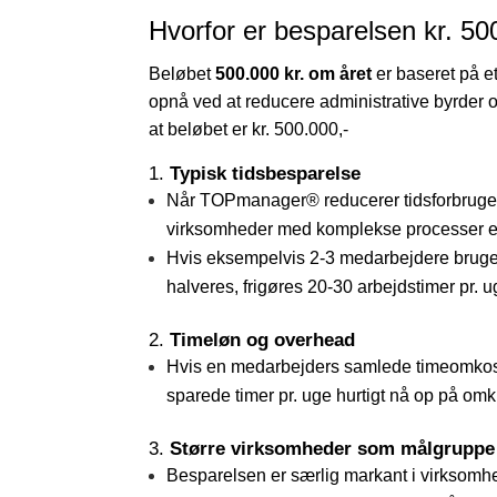
Hvorfor er besparelsen kr. 50
Beløbet
500.000 kr. om året
er baseret på e
opnå ved at reducere administrative byrder
at beløbet er kr. 500.000,-
1.
Typisk tidsbesparelse
Når TOPmanager® reducerer tidsforbrug
virksomheder med komplekse processer ell
Hvis eksempelvis 2-3 medarbejdere bruger
halveres, frigøres 20-30 arbejdstimer pr. u
2.
Timeløn og overhead
Hvis en medarbejders samlede timeomkostni
sparede timer pr. uge hurtigt nå op på om
3.
Større virksomheder som målgruppe
Besparelsen er særlig markant i virksomhe