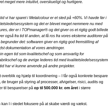
t meget mere intuitivt, overskueligt og hurtigere.
id vi har sparet i Metalcolour er et sted på +60%. Vi havde før i
alitetsledelsessystem og det er blevet meget nemmere nu med
res, der er i TOPmanager® og det giver os et rigtig godt billede
er også fra tid til anden, at få
ros fra vores eksterne auditorer på
runder det: softwaren giver en rigtig god fremstilling af
dst dokumentation af vores ændringer.
n egen tid som kvalitetschef og som ansvarlig for
abrikschef og de øvrige lederes tid med kvalitetsledelsessystem
n tid har vi kunne anvende på andre projekter.
overblik og hjælp til koordinering – I får også konkrete bespare
de bruger på styring af processer, afvigelser, risici, audits og
rer til besparelser på
op til 500.000 kr. om året
i større
 kan I i stedet fokusere på at skabe værdi og vækst.