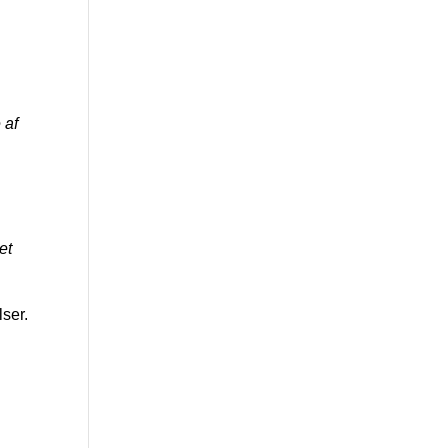
 af
et
lser.