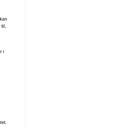
 kan
il,
r i
ret.