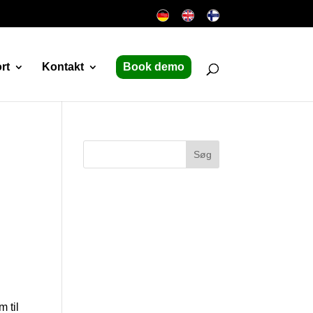
rt
Kontakt
Book demo
m til