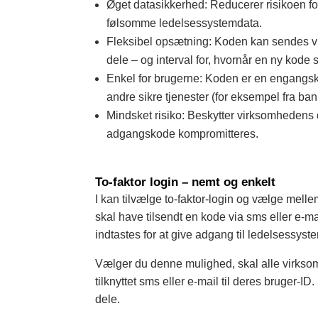
Øget datasikkerhed: Reducerer risikoen for
følsomme ledelsessystemdata.
Fleksibel opsætning: Koden kan sendes v
dele – og interval for, hvornår en ny kode s
Enkel for brugerne: Koden er en engangsk
andre sikre tjenester (for eksempel fra ba
Mindsket risiko: Beskytter virksomhedens 
adgangskode kompromitteres.
To-faktor login – nemt og enkelt
I kan tilvælge to-faktor-login og vælge mell
skal have tilsendt en kode via sms eller e-ma
indtastes for at give adgang til ledelsessyst
Vælger du denne mulighed, skal alle virks
tilknyttet sms eller e-mail til deres bruger-ID
dele.