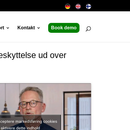
rt
Kontakt
Book demo
beskyttelse ud over
acceptere markedsføring cookies
 aktivere dette indhold