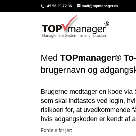
+45 56 29 72 36
mail@topmanager.dk
Med
TOPmanager® To-f
brugernavn og adgangs
Brugerne modtager en kode via S
som skal indtastes ved login, hv
risikoen for, at uvedkommende f
hvis adgangskoden er kendt af a
Fordele for jer: