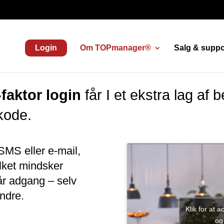
Login
Om TOPmanager®
Salg & suppo
aktor login
får I et ekstra lag af 
kode.
MS eller e-mail,
ilket mindsker
år adgang – selv
ndre.
Klik for at 
og