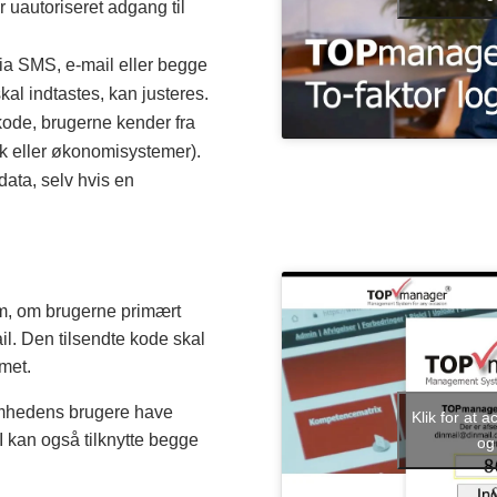
 uautoriseret adgang til
ia SMS, e-mail eller begge
kal indtastes, kan justeres.
ode, brugerne kender fra
nk eller økonomisystemer).
data, selv hvis en
em, om brugerne primært
il. Den tilsendte kode skal
emet.
omhedens brugere have
Klik for at 
. I kan også tilknytte begge
og