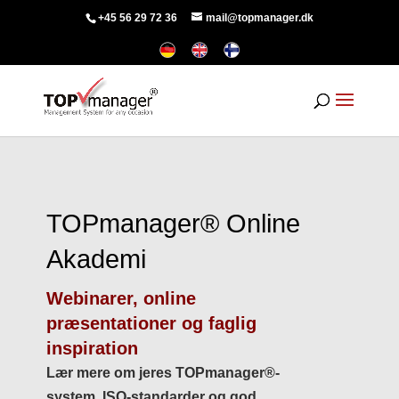
+45 56 29 72 36
mail@topmanager.dk
TOPmanager® Online
Akademi
Webinarer, online
præsentationer og faglig
inspiration
Lær mere om jeres TOPmanager®-
system, ISO-standarder og god