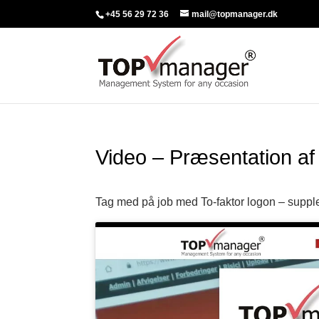
+45 56 29 72 36
mail@topmanager.dk
Video – Præsentation af
Tag med på job med To-faktor logon – supp