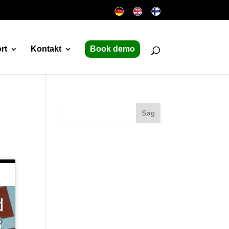
rt
Kontakt
Book demo