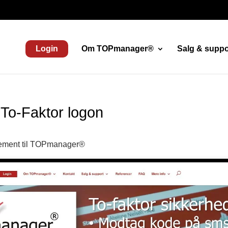
Login
Om TOPmanager®
Salg & suppo
 To-Faktor logon
lement til TOPmanager®