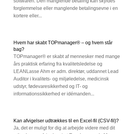
softwaren. Den manglende betaling kan skyldes
forglemmelse eller manglende betalingsevne i en
kortere eller...
Hvem har skabt TOPmanager® – og hvem står
bag?
TOPmanager® er skabt af mennesker med mange
års praktisk erfaring fra kvalitetsledelse og
LEANLasse Ahm er adm. direktør, uddannet Lead
Auditor i kvalitets- og miljøledelse, medicinsk
udstyr, fødevaresikkerhed og IT- og
informationssikkerhed er idémanden...
Kan afvigelser udtrækkes til en Excel-fil (CSV-fil)?
Ja, det er muligt for dig at arbejde videre med dit