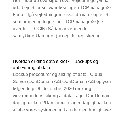
Her finder du oversigten over vejledninger, vi har
udarbejdet for softwareløsningen TOPmanager®.
For at tilgå vejledningerne skal du være oprettet
som bruger og logge ind i TOPmanager® (se
ovenfor - LOGIN) Sådan anvender du
samtykkeerklæringer (accept for registrering...
Hvordan er dine data sikret? – Backups og
opbevaring af data
Backup procedurer og sikring af data - Cloud
Server (DanDomain A/S)DanDomain A/S oplyser
følgende pr. 9. december 2020 omkring
virksomhedens sikring af data:Tager DanDomain
daglig backup ?DanDomain tager dagligt backup
af alle vores systemer og kan dermed hurtigt lave...