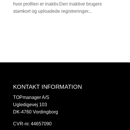
hvor profilen er inaktiv.Den inaktive brugers
stamkort og uploadede registreringer...
KONTAKT INFORMATION
TOPmanager A/S
Ugledigevej 103
DK-4760 Vordingborg
CVR-nr. 44657090