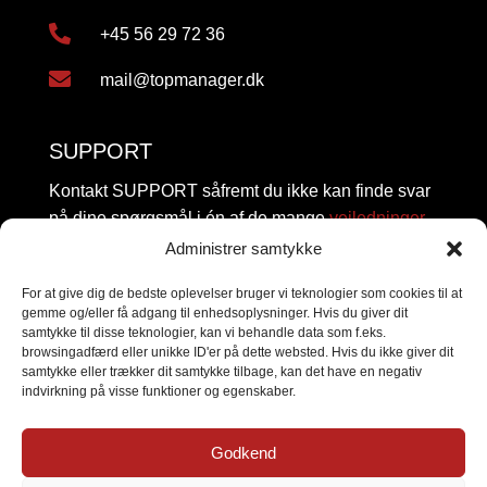

+45 56 29 72 36

mail@topmanager.dk
SUPPORT
Kontakt SUPPORT såfremt du ikke kan finde svar
på dine spørgsmål i én af de mange
vejledninger.
Administrer samtykke

+45 29 90 56 00
For at give dig de bedste oplevelser bruger vi teknologier som cookies til at
gemme og/eller få adgang til enhedsoplysninger. Hvis du giver dit

mail@topmanager.dk
samtykke til disse teknologier, kan vi behandle data som f.eks.
browsingadfærd eller unikke ID'er på dette websted. Hvis du ikke giver dit

Driftsstatus
samtykke eller trækker dit samtykke tilbage, kan det have en negativ
indvirkning på visse funktioner og egenskaber.
FØLG OS
Godkend