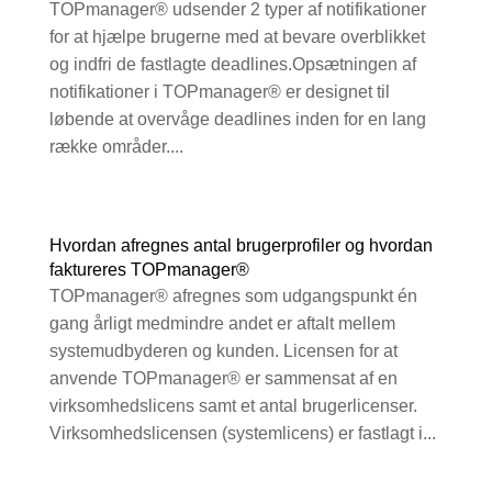
TOPmanager® udsender 2 typer af notifikationer
for at hjælpe brugerne med at bevare overblikket
og indfri de fastlagte deadlines.Opsætningen af
notifikationer i TOPmanager® er designet til
løbende at overvåge deadlines inden for en lang
række områder....
Hvordan afregnes antal brugerprofiler og hvordan
faktureres TOPmanager®
TOPmanager® afregnes som udgangspunkt én
gang årligt medmindre andet er aftalt mellem
systemudbyderen og kunden. Licensen for at
anvende TOPmanager® er sammensat af en
virksomhedslicens samt et antal brugerlicenser.
Virksomhedslicensen (systemlicens) er fastlagt i...