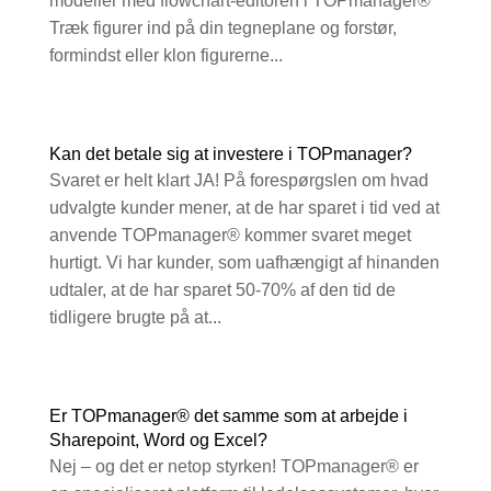
modeller med flowchart-editoren i TOPmanager®
Træk figurer ind på din tegneplane og forstør,
formindst eller klon figurerne...
Kan det betale sig at investere i TOPmanager?
Svaret er helt klart JA! På forespørgslen om hvad
udvalgte kunder mener, at de har sparet i tid ved at
anvende TOPmanager® kommer svaret meget
hurtigt. Vi har kunder, som uafhængigt af hinanden
udtaler, at de har sparet 50-70% af den tid de
tidligere brugte på at...
Er TOPmanager® det samme som at arbejde i
Sharepoint, Word og Excel?
Nej – og det er netop styrken! TOPmanager® er