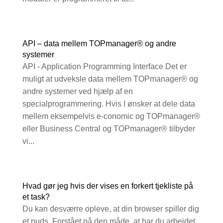
API – data mellem TOPmanager® og andre
systemer
API - Application Programming Interface Det er
muligt at udveksle data mellem TOPmanager® og
andre systemer ved hjælp af en
specialprogrammering. Hvis I ønsker at dele data
mellem eksempelvis e-conomic og TOPmanager®
eller Business Central og TOPmanager® tilbyder
vi...
Hvad gør jeg hvis der vises en forkert tjekliste på
et task?
Du kan desværre opleve, at din browser spiller dig
et puds. Forstået på den måde, at har du arbejdet