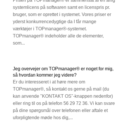
Prisen på TOPmanager® er sammensat af én årlig
systemlicens på softwaren samt en licenspris pr.
bruger, som er oprettet i systemet. Vores priser er
yderst konkurrencedygtige da I får mange
værktøjer i TOPmanager®-systemet.
TOPmanager® indeholder alle de elementer,
som...
Jeg overvejer om TOPmanager® er noget for mig,
så hvordan kommer jeg videre?
Er du interesseret i at høre mere om
TOPmanager®, så kontakt os gerne på mail (du
kan anvende "KONTAKT OS"-knappen nedenfor)
eller ring til os på telefon 56 29 72 36. Vi kan svare
på dine spørgsmål over telefonen eller aftale et
uforpligtende møde hos dig,...